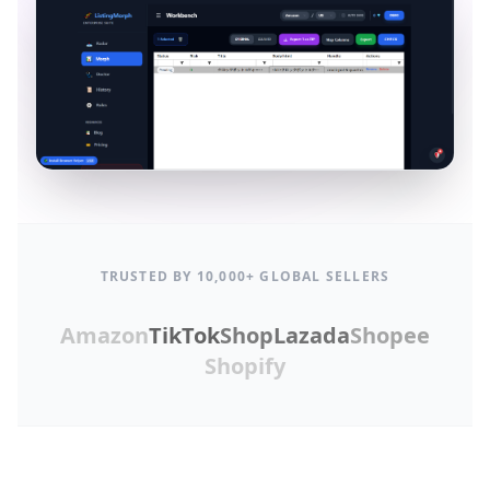
TRUSTED BY 10,000+ GLOBAL SELLERS
Amazon
TikTok
Shop
Lazada
Shopee
Shopify