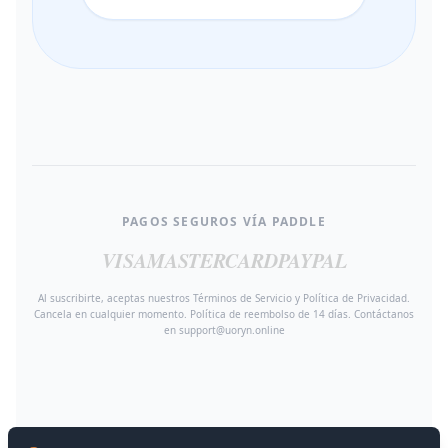
PAGOS SEGUROS VÍA PADDLE
VISA
MASTERCARD
PAYPAL
Al suscribirte, aceptas nuestros Términos de Servicio y Política de Privacidad.
Cancela en cualquier momento. Política de reembolso de 14 días. Contáctanos
en support@uoryn.online