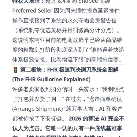
特权大屠杀
：超过 8.4% 的 Shopee 高级
Preferred Seller 因为周末惯性摸鱼延迟揽件
操作直接接到了系统的永久夺帽罢免警告信
（系统剥夺优选黄标并且罚缴高分计分点）。
这说明东南亚目前的电商战局早已经从商品维
度的粗鄙乱打阶段彻底深入到了“谁能逼着快递
体系极致交接、比卷物流下限”的高端排位赛。
🚦 第二板块：FHR 极速判决铡刀系统全图解
(The FHR Guillotine Explained)
许多老卖家收到扣分信时一头雾水：“我明明点
了打包并发货了啊！” 在过去，“点击面单确认
(Arrange Shipment)” 就万事大吉，AI 和客户
都被你按了下安抚键。
2026 的算法 AI 完全不
认人为点击。它唯一认的只有一件底线基准事