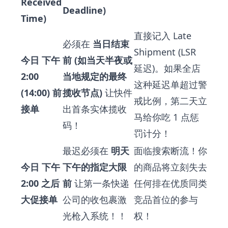
Received
Deadline)
Time)
直接记入 Late
必须在
当日结束
Shipment (LSR
今日 下午
前 (如当天半夜或
延迟)。如果全店
2:00
当地规定的最终
这种延迟单超过警
(14:00) 前
揽收节点)
让快件
戒比例，第二天立
接单
出首条实体揽收
马给你吃 1 点惩
码！
罚计分！
最迟必须在
明天
面临搜索断流！你
今日 下午
下午的指定大限
的商品将立刻失去
2:00 之后
前
让第一条快递
任何排在优质同类
大促接单
公司的收包裹激
竞品首位的参与
光枪入系统！！
权！