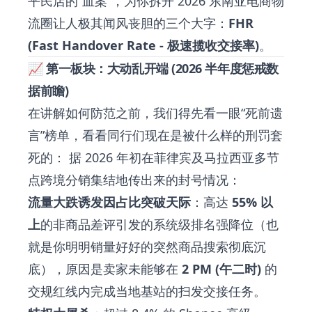
平民店的“血案”，为你拆开 2026 东南亚电商物
流圈让人极其闻风丧胆的三个大字：
FHR
(Fast Handover Rate - 极速揽收交接率)
。
📈 第一板块：大动乱开端 (2026 半年度惩戒数
据前瞻)
在讲解如何防范之前，我们得先看一眼“死前遗
言”榜单，看看同行们现在是被什么样的刑罚套
死的： 据 2026 年初在菲律宾及马拉西亚多节
点跨境分销集结地传出来的封号情况：
流量大跌诱发因占比突破天际
：高达
55% 以
上
的非商品差评引发的系统级排名强降位（也
就是你明明销量好好的突然商品搜索彻底沉
底），原因是卖家未能够在
2 PM (午二时)
的
交规红线内完成当地基站的扫发交接任务。