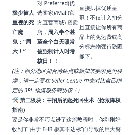
对 Preferred(优
直接扒掉优质皇
极少被人
选卖家)/Mall(官
冠！不仅计入扣分
重视的死
方直营商城) 资质
且直接让你所有商
亡魔
店，
周六半个甚
品上的免运费或高
鬼：“周
至全个白天照常
分标志物强行隐匿
六！”
被强制计入时考
撤下。
核日！！
(注：部分地区如台湾站点或新加坡要求更为极
端，请一定要在 Seller Centre 中去对比自己绑
定的 3PL 物流服务商协议！)
🛠️ 第三板块：中招后的起死回生术（抢救降权
指南）
要是你非常不巧点进了这篇教程时，你刚刚好
收到了“由于 FHR 极其不达标”而导致的巨大警