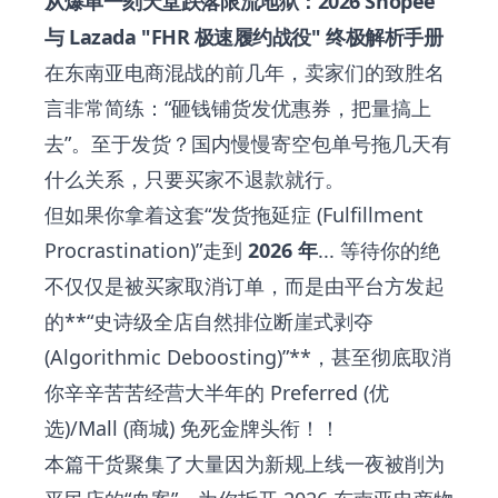
从爆单一刻天堂跌落限流地狱：2026 Shopee
与 Lazada "FHR 极速履约战役" 终极解析手册
在东南亚电商混战的前几年，卖家们的致胜名
言非常简练：“砸钱铺货发优惠券，把量搞上
去”。至于发货？国内慢慢寄空包单号拖几天有
什么关系，只要买家不退款就行。
但如果你拿着这套“发货拖延症 (Fulfillment
Procrastination)”走到
2026 年
... 等待你的绝
不仅仅是被买家取消订单，而是由平台方发起
的**“史诗级全店自然排位断崖式剥夺
(Algorithmic Deboosting)”**，甚至彻底取消
你辛辛苦苦经营大半年的 Preferred (优
选)/Mall (商城) 免死金牌头衔！！
本篇干货聚集了大量因为新规上线一夜被削为