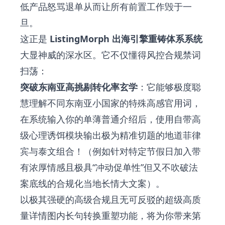
低产品怒骂退单从而让所有前置工作毁于一
旦。
这正是
ListingMorph 出海引擎重铸体系系统
大显神威的深水区。它不仅懂得风控合规禁词
扫荡：
突破东南亚高挑剔转化率玄学
：它能够极度聪
慧理解不同东南亚小国家的特殊高感官用词，
在系统输入你的单薄普通介绍后，使用自带高
级心理诱饵模块输出极为精准切题的地道菲律
宾与泰文组合！（例如针对特定节假日加入带
有浓厚情感且极具“冲动促单性”但又不吹破法
案底线的合规化当地长情大文案）。
以极其强硬的高级合规且无可反驳的超级高质
量详情图内长句转换重塑功能，将为你带来第